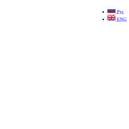
Рус
ENG