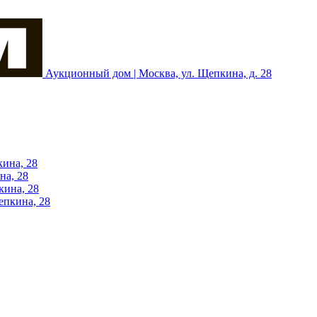
Аукционный дом | Москва, ул. Щепкина, д. 28
кина, 28
на, 28
кина, 28
епкина, 28