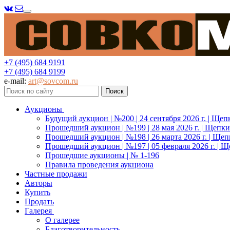
Меню
+7 (495) 684 9191
+7 (495) 684 9199
e-mail:
art@sovcom.ru
Аукционы
Будущий аукцион | №200 | 24 сентября 2026 г. | Щеп
Прошедший аукцион | №199 | 28 мая 2026 г. | Щепки
Прошедший аукцион | №198 | 26 марта 2026 г. | Щеп
Прошедший аукцион | №197 | 05 февраля 2026 г. | Щ
Прошедшие аукционы | № 1-196
Правила проведения аукциона
Частные продажи
Авторы
Купить
Продать
Галерея
О галерее
Благотворительность