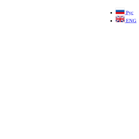
Рус
ENG