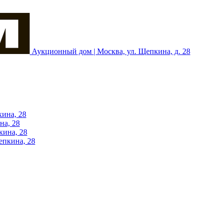
Аукционный дом | Москва, ул. Щепкина, д. 28
кина, 28
на, 28
кина, 28
епкина, 28