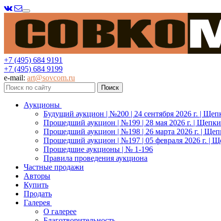
Меню
+7 (495) 684 9191
+7 (495) 684 9199
e-mail:
art@sovcom.ru
Аукционы
Будущий аукцион | №200 | 24 сентября 2026 г. | Щеп
Прошедший аукцион | №199 | 28 мая 2026 г. | Щепки
Прошедший аукцион | №198 | 26 марта 2026 г. | Щеп
Прошедший аукцион | №197 | 05 февраля 2026 г. | Щ
Прошедшие аукционы | № 1-196
Правила проведения аукциона
Частные продажи
Авторы
Купить
Продать
Галерея
О галерее
Благотворительность