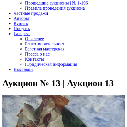
Прошедшие аукционы | № 1-196
Правила проведения аукциона
Частные продажи
Авторы
Купить
Продать
Галерея
О галерее
Благотворительность
Багетная мастерская
Пресса о нас
Контакты
Юридическая информация
Выставки
Аукцион № 13 | Аукцион 13