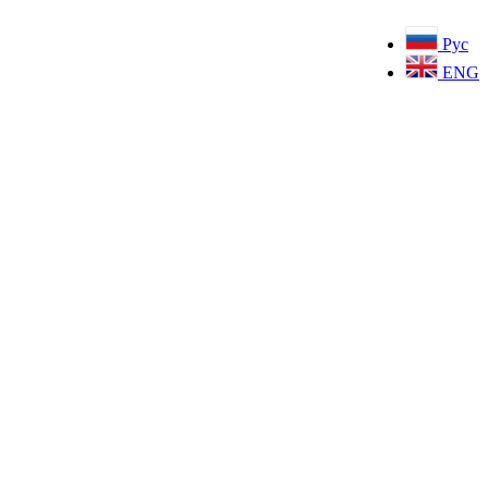
Рус
ENG