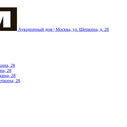
Аукционный дом | Москва, ул. Щепкина, д. 28
кина, 28
на, 28
кина, 28
епкина, 28