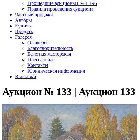
Прошедшие аукционы | № 1-196
Правила проведения аукциона
Частные продажи
Авторы
Купить
Продать
Галерея
О галерее
Благотворительность
Багетная мастерская
Пресса о нас
Контакты
Юридическая информация
Выставки
Аукцион № 133 | Аукцион 133