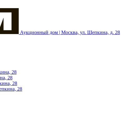
Аукционный дом | Москва, ул. Щепкина, д. 28
кина, 28
на, 28
кина, 28
епкина, 28