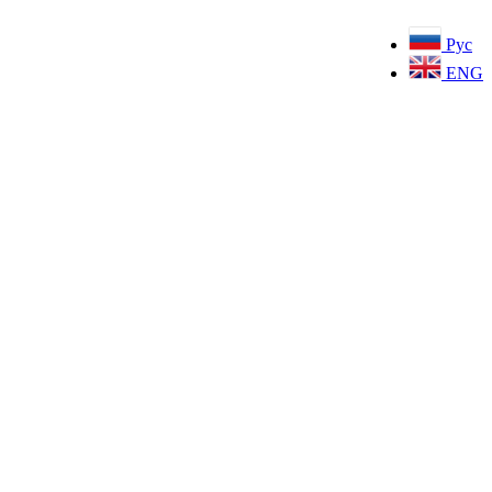
Рус
ENG