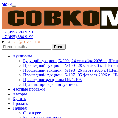
Меню
+7 (495) 684 9191
+7 (495) 684 9199
e-mail:
art@sovcom.ru
Аукционы
Будущий аукцион | №200 | 24 сентября 2026 г. | Щеп
Прошедший аукцион | №199 | 28 мая 2026 г. | Щепки
Прошедший аукцион | №198 | 26 марта 2026 г. | Щеп
Прошедший аукцион | №197 | 05 февраля 2026 г. | Щ
Прошедшие аукционы | № 1-196
Правила проведения аукциона
Частные продажи
Авторы
Купить
Продать
Галерея
О галерее
Благотворительность