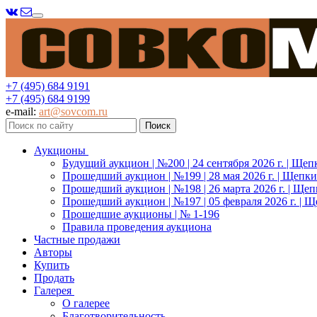
Меню
+7 (495) 684 9191
+7 (495) 684 9199
e-mail:
art@sovcom.ru
Аукционы
Будущий аукцион | №200 | 24 сентября 2026 г. | Щеп
Прошедший аукцион | №199 | 28 мая 2026 г. | Щепки
Прошедший аукцион | №198 | 26 марта 2026 г. | Щеп
Прошедший аукцион | №197 | 05 февраля 2026 г. | Щ
Прошедшие аукционы | № 1-196
Правила проведения аукциона
Частные продажи
Авторы
Купить
Продать
Галерея
О галерее
Благотворительность