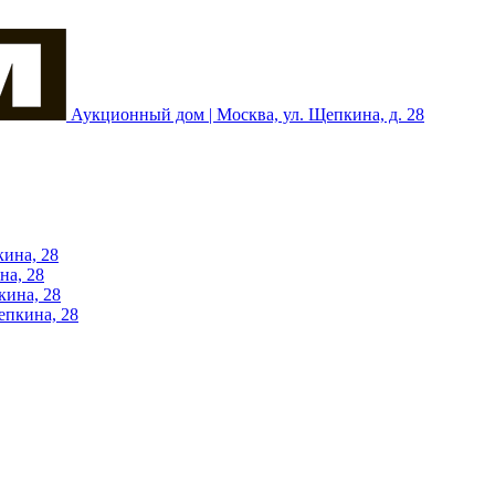
Аукционный дом | Москва, ул. Щепкина, д. 28
кина, 28
на, 28
кина, 28
епкина, 28