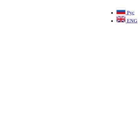
Рус
ENG