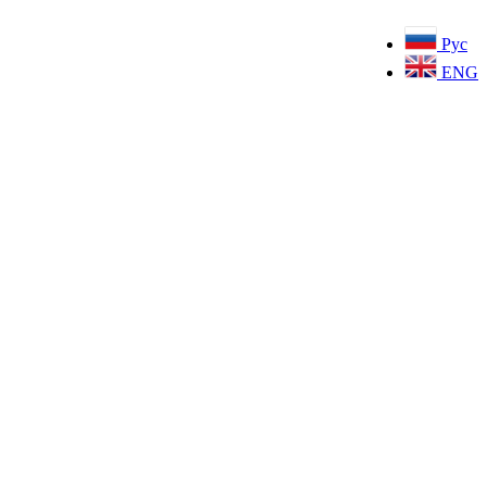
Рус
ENG