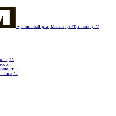
Аукционный дом | Москва, ул. Щепкина, д. 28
кина, 28
на, 28
кина, 28
епкина, 28