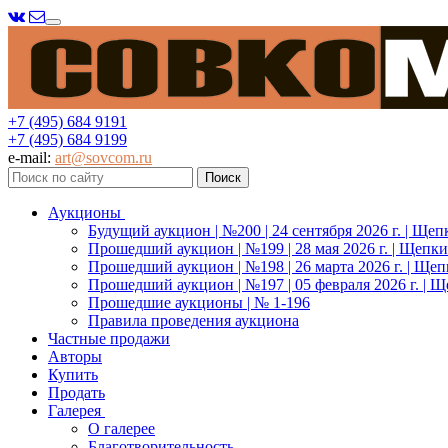
Меню
+7 (495) 684 9191
+7 (495) 684 9199
e-mail:
art@sovcom.ru
Аукционы
Будущий аукцион | №200 | 24 сентября 2026 г. | Щеп
Прошедший аукцион | №199 | 28 мая 2026 г. | Щепки
Прошедший аукцион | №198 | 26 марта 2026 г. | Щеп
Прошедший аукцион | №197 | 05 февраля 2026 г. | Щ
Прошедшие аукционы | № 1-196
Правила проведения аукциона
Частные продажи
Авторы
Купить
Продать
Галерея
О галерее
Благотворительность