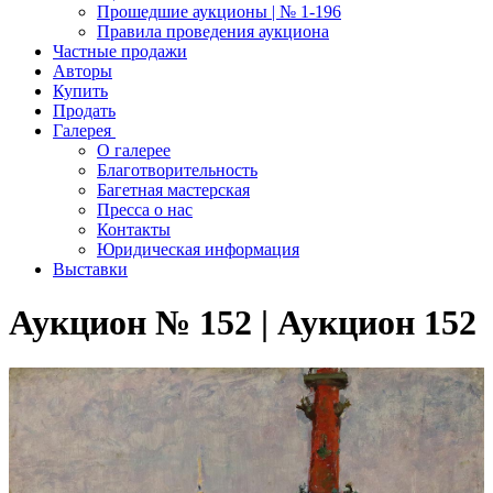
Прошедшие аукционы | № 1-196
Правила проведения аукциона
Частные продажи
Авторы
Купить
Продать
Галерея
О галерее
Благотворительность
Багетная мастерская
Пресса о нас
Контакты
Юридическая информация
Выставки
Аукцион № 152 | Аукцион 152