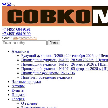
Меню
+7 (495) 684 9191
+7 (495) 684 9199
e-mail:
art@sovcom.ru
Аукционы
Будущий аукцион | №200 | 24 сентября 2026 г. | Щеп
Прошедший аукцион | №199 | 28 мая 2026 г. | Щепки
Прошедший аукцион | №198 | 26 марта 2026 г. | Щеп
Прошедший аукцион | №197 | 05 февраля 2026 г. | Щ
Прошедшие аукционы | № 1-196
Правила проведения аукциона
Частные продажи
Авторы
Купить
Продать
Галерея
О галерее
Благотворительность