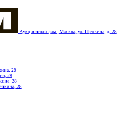
Аукционный дом | Москва, ул. Щепкина, д. 28
кина, 28
на, 28
кина, 28
епкина, 28