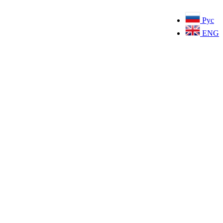
Рус
ENG