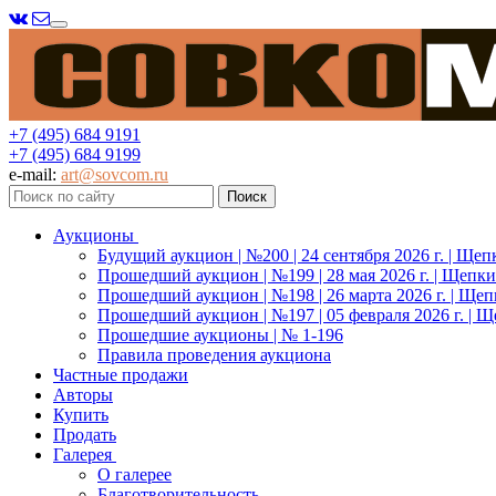
Меню
+7 (495) 684 9191
+7 (495) 684 9199
e-mail:
art@sovcom.ru
Аукционы
Будущий аукцион | №200 | 24 сентября 2026 г. | Щеп
Прошедший аукцион | №199 | 28 мая 2026 г. | Щепки
Прошедший аукцион | №198 | 26 марта 2026 г. | Щеп
Прошедший аукцион | №197 | 05 февраля 2026 г. | Щ
Прошедшие аукционы | № 1-196
Правила проведения аукциона
Частные продажи
Авторы
Купить
Продать
Галерея
О галерее
Благотворительность