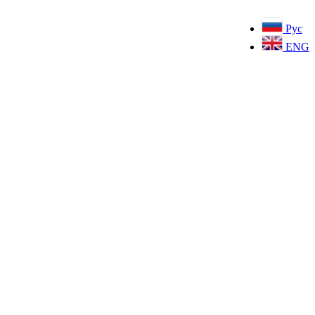
Рус
ENG