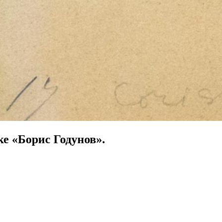
е «Борис Годунов».