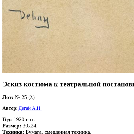
Эскиз костюма к театральной постановк
Лот:
№ 25 (λ)
Автор
:
Дегай А.Н.
Год:
1920-е гг.
Размер:
30х24.
Техника:
Бумага, смешанная техника.