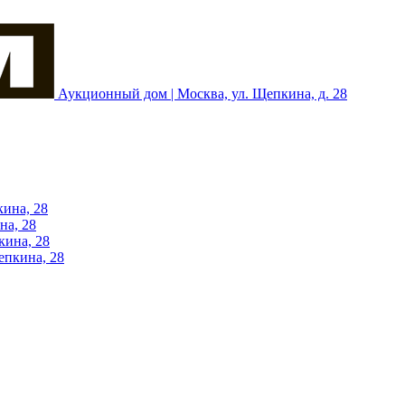
Аукционный дом | Москва, ул. Щепкина, д. 28
кина, 28
на, 28
кина, 28
епкина, 28