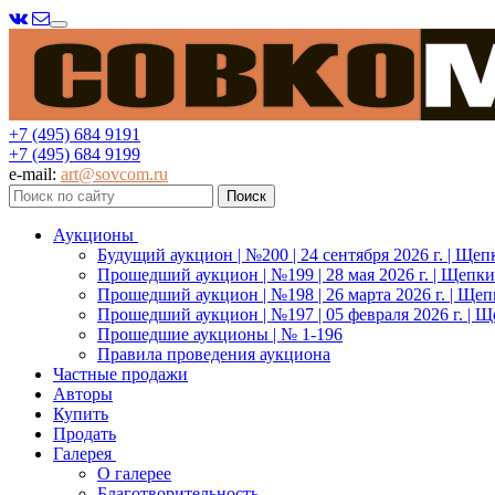
Меню
+7 (495) 684 9191
+7 (495) 684 9199
e-mail:
art@sovcom.ru
Аукционы
Будущий аукцион | №200 | 24 сентября 2026 г. | Щеп
Прошедший аукцион | №199 | 28 мая 2026 г. | Щепки
Прошедший аукцион | №198 | 26 марта 2026 г. | Щеп
Прошедший аукцион | №197 | 05 февраля 2026 г. | Щ
Прошедшие аукционы | № 1-196
Правила проведения аукциона
Частные продажи
Авторы
Купить
Продать
Галерея
О галерее
Благотворительность