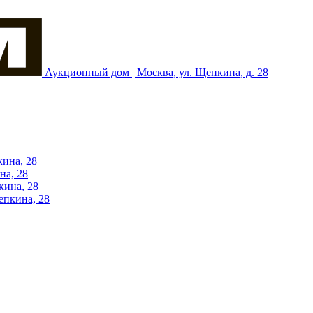
Аукционный дом | Москва, ул. Щепкина, д. 28
кина, 28
на, 28
кина, 28
епкина, 28