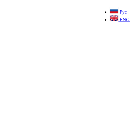
Рус
ENG