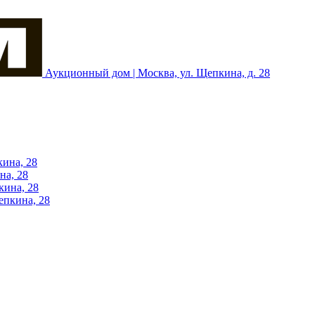
Аукционный дом | Москва, ул. Щепкина, д. 28
кина, 28
на, 28
кина, 28
епкина, 28