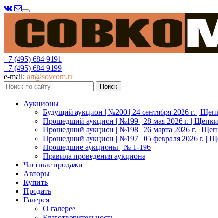
Меню
+7 (495) 684 9191
+7 (495) 684 9199
e-mail:
art@sovcom.ru
Аукционы
Будущий аукцион | №200 | 24 сентября 2026 г. | Щеп
Прошедший аукцион | №199 | 28 мая 2026 г. | Щепки
Прошедший аукцион | №198 | 26 марта 2026 г. | Щеп
Прошедший аукцион | №197 | 05 февраля 2026 г. | Щ
Прошедшие аукционы | № 1-196
Правила проведения аукциона
Частные продажи
Авторы
Купить
Продать
Галерея
О галерее
Благотворительность