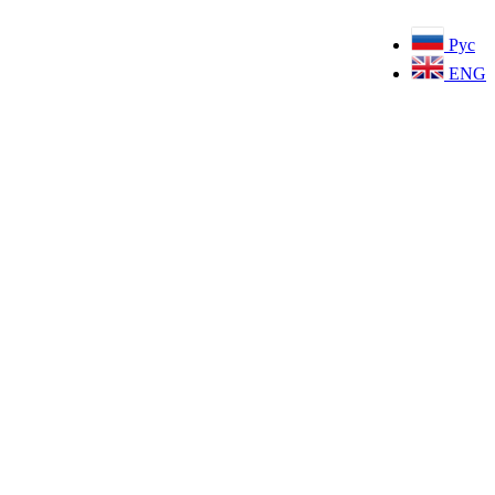
Рус
ENG