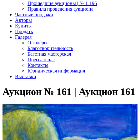
Прошедшие аукционы | № 1-196
Правила проведения аукциона
Частные продажи
Авторы
Купить
Продать
Галерея
О галерее
Благотворительность
Багетная мастерская
Пресса о нас
Контакты
Юридическая информация
Выставки
Аукцион № 161 | Аукцион 161