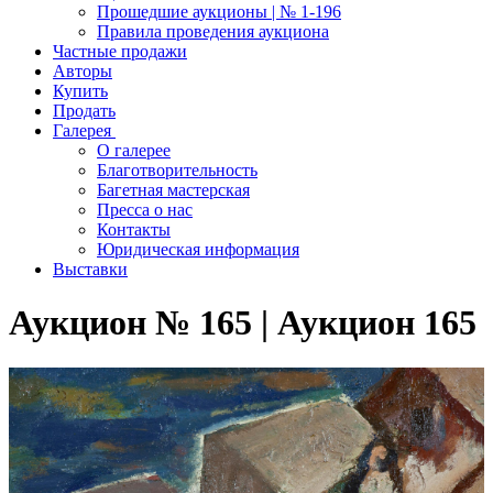
Прошедшие аукционы | № 1-196
Правила проведения аукциона
Частные продажи
Авторы
Купить
Продать
Галерея
О галерее
Благотворительность
Багетная мастерская
Пресса о нас
Контакты
Юридическая информация
Выставки
Аукцион № 165 | Аукцион 165