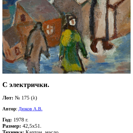
С электрички.
Лот:
№ 175 (λ)
Автор
:
Дюков А.В.
Год:
1978 г.
Размер:
42,5х51.
Техника:
Картон, масло.