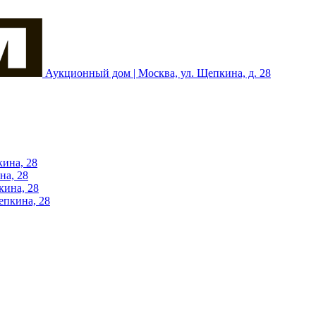
Аукционный дом | Москва, ул. Щепкина, д. 28
кина, 28
на, 28
кина, 28
епкина, 28