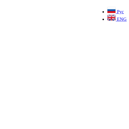
Рус
ENG