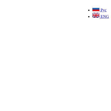
Рус
ENG