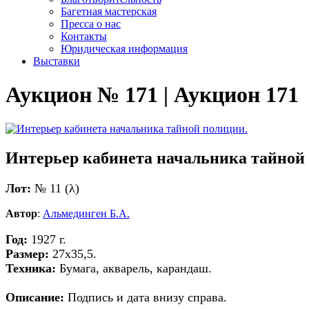
Багетная мастерская
Пресса о нас
Контакты
Юридическая информация
Выставки
Аукцион № 171 | Аукцион 171
Интерьер кабинета начальника тайной
Лот:
№ 11 (λ)
Автор
:
Альмединген Б.А.
Год:
1927 г.
Размер:
27х35,5.
Техника:
Бумага, акварель, карандаш.
Описание:
Подпись и дата внизу справа.