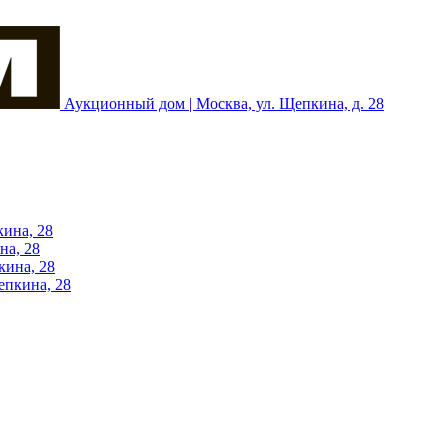
Аукционный дом | Москва, ул. Щепкина, д. 28
кина, 28
на, 28
кина, 28
епкина, 28