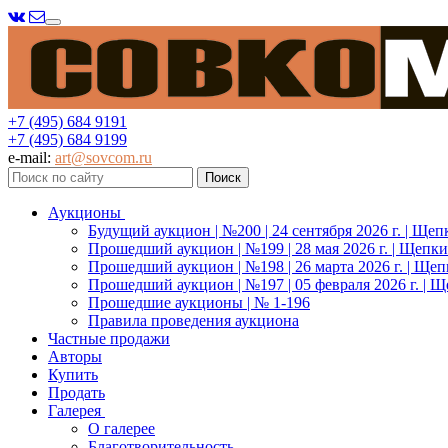
Меню
+7 (495) 684 9191
+7 (495) 684 9199
e-mail:
art@sovcom.ru
Аукционы
Будущий аукцион | №200 | 24 сентября 2026 г. | Щеп
Прошедший аукцион | №199 | 28 мая 2026 г. | Щепки
Прошедший аукцион | №198 | 26 марта 2026 г. | Щеп
Прошедший аукцион | №197 | 05 февраля 2026 г. | Щ
Прошедшие аукционы | № 1-196
Правила проведения аукциона
Частные продажи
Авторы
Купить
Продать
Галерея
О галерее
Благотворительность