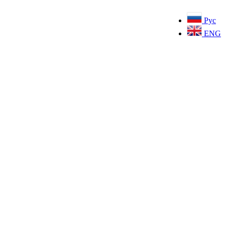
Рус
ENG