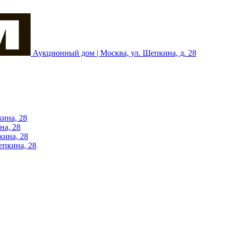
Аукционный дом | Москва, ул. Щепкина, д. 28
кина, 28
на, 28
кина, 28
епкина, 28