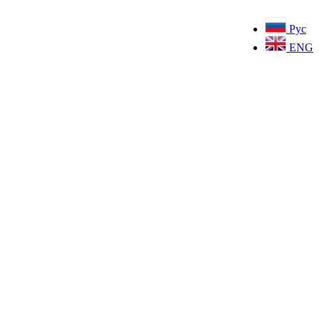
Рус
ENG