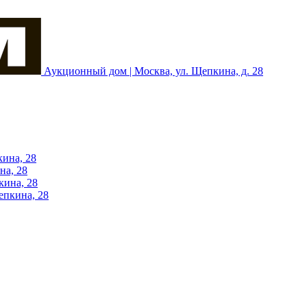
Аукционный дом | Москва, ул. Щепкина, д. 28
кина, 28
на, 28
кина, 28
епкина, 28