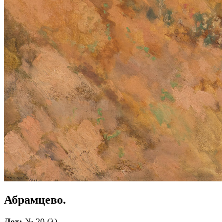
Абрамцево.
Лот:
№ 20 (λ)