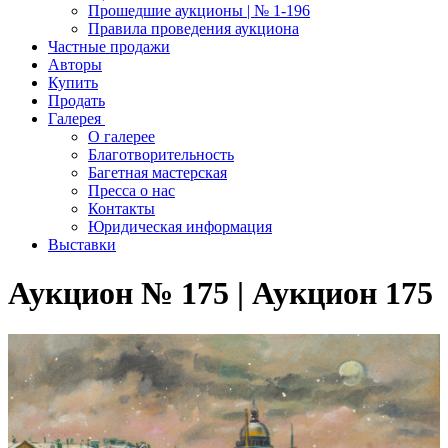
Прошедшие аукционы | № 1-196
Правила проведения аукциона
Частные продажи
Авторы
Купить
Продать
Галерея
О галерее
Благотворительность
Багетная мастерская
Пресса о нас
Контакты
Юридическая информация
Выставки
Аукцион № 175 | Аукцион 175