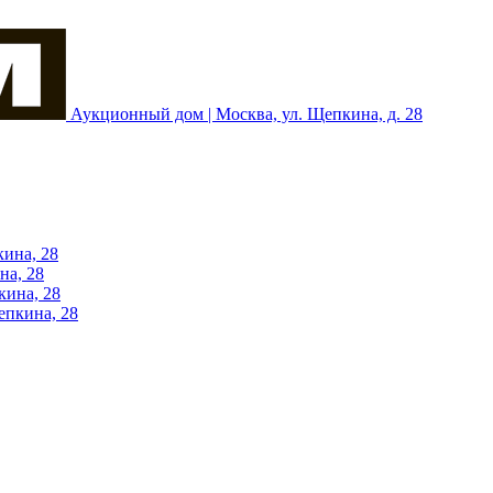
Аукционный дом | Москва, ул. Щепкина, д. 28
кина, 28
на, 28
кина, 28
епкина, 28