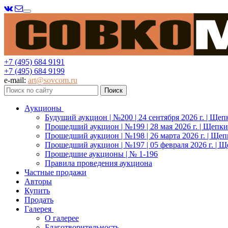
Меню
+7 (495) 684 9191
+7 (495) 684 9199
e-mail:
art@sovcom.ru
Аукционы
Будущий аукцион | №200 | 24 сентября 2026 г. | Щеп
Прошедший аукцион | №199 | 28 мая 2026 г. | Щепки
Прошедший аукцион | №198 | 26 марта 2026 г. | Щеп
Прошедший аукцион | №197 | 05 февраля 2026 г. | Щ
Прошедшие аукционы | № 1-196
Правила проведения аукциона
Частные продажи
Авторы
Купить
Продать
Галерея
О галерее
Благотворительность