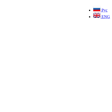
Рус
ENG