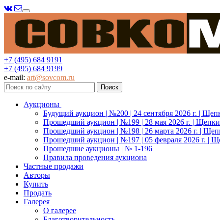
Меню
+7 (495) 684 9191
+7 (495) 684 9199
e-mail:
art@sovcom.ru
Аукционы
Будущий аукцион | №200 | 24 сентября 2026 г. | Щеп
Прошедший аукцион | №199 | 28 мая 2026 г. | Щепки
Прошедший аукцион | №198 | 26 марта 2026 г. | Щеп
Прошедший аукцион | №197 | 05 февраля 2026 г. | Щ
Прошедшие аукционы | № 1-196
Правила проведения аукциона
Частные продажи
Авторы
Купить
Продать
Галерея
О галерее
Благотворительность