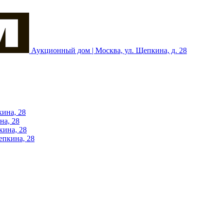
Аукционный дом | Москва, ул. Щепкина, д. 28
кина, 28
на, 28
кина, 28
епкина, 28