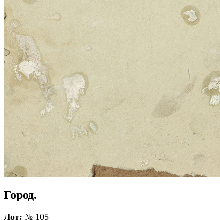
Город.
Лот:
№ 105