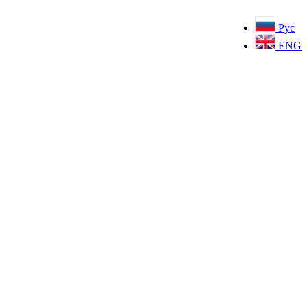
Рус
ENG