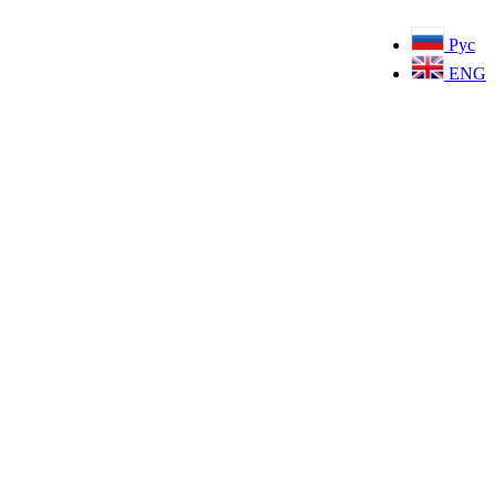
Рус
ENG