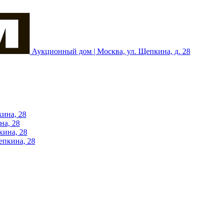
Аукционный дом | Москва, ул. Щепкина, д. 28
кина, 28
на, 28
кина, 28
епкина, 28