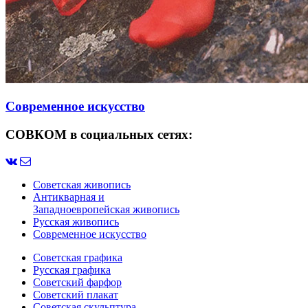
Современное искусство
СОВКОМ в социальных сетях:
Советская живопись
Антикварная и
Западноевропейская живопись
Русская живопись
Современное искусство
Советская графика
Русская графика
Советский фарфор
Советский плакат
Советская скульптура