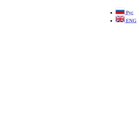
Рус
ENG