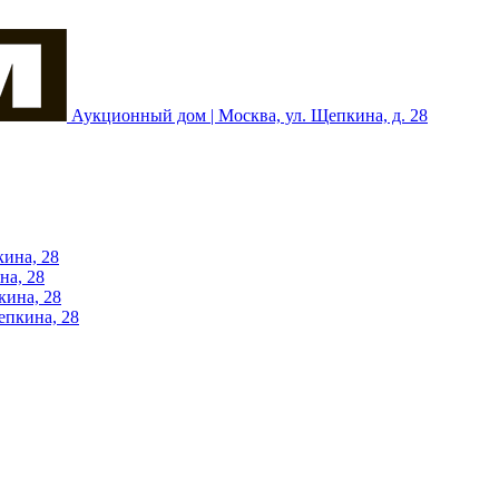
Аукционный дом | Москва, ул. Щепкина, д. 28
кина, 28
на, 28
кина, 28
епкина, 28