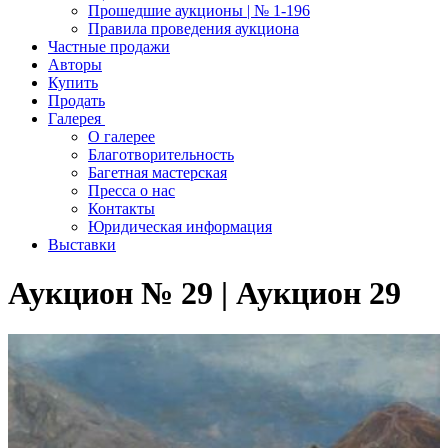
Прошедшие аукционы | № 1-196
Правила проведения аукциона
Частные продажи
Авторы
Купить
Продать
Галерея
О галерее
Благотворительность
Багетная мастерская
Пресса о нас
Контакты
Юридическая информация
Выставки
Аукцион № 29 | Аукцион 29