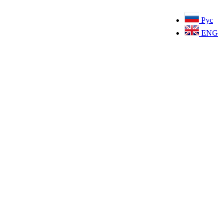
Рус
ENG