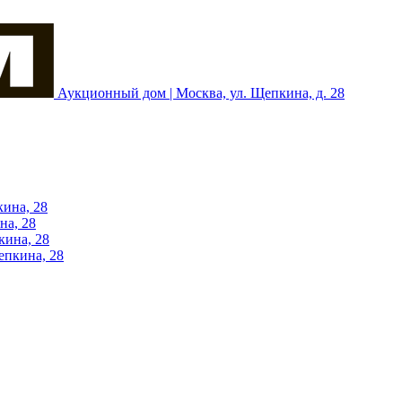
Аукционный дом | Москва, ул. Щепкина, д. 28
кина, 28
на, 28
кина, 28
епкина, 28