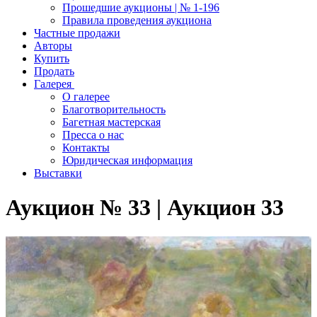
Прошедшие аукционы | № 1-196
Правила проведения аукциона
Частные продажи
Авторы
Купить
Продать
Галерея
О галерее
Благотворительность
Багетная мастерская
Пресса о нас
Контакты
Юридическая информация
Выставки
Аукцион № 33 | Аукцион 33