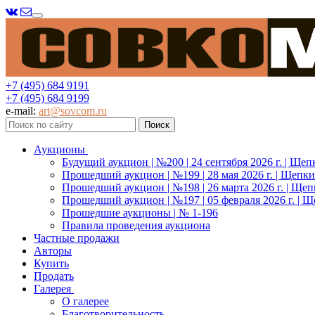
Меню
+7 (495) 684 9191
+7 (495) 684 9199
e-mail:
art@sovcom.ru
Аукционы
Будущий аукцион | №200 | 24 сентября 2026 г. | Щеп
Прошедший аукцион | №199 | 28 мая 2026 г. | Щепки
Прошедший аукцион | №198 | 26 марта 2026 г. | Щеп
Прошедший аукцион | №197 | 05 февраля 2026 г. | Щ
Прошедшие аукционы | № 1-196
Правила проведения аукциона
Частные продажи
Авторы
Купить
Продать
Галерея
О галерее
Благотворительность