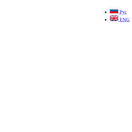
Рус
ENG