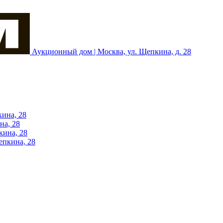
Аукционный дом | Москва, ул. Щепкина, д. 28
кина, 28
на, 28
кина, 28
епкина, 28