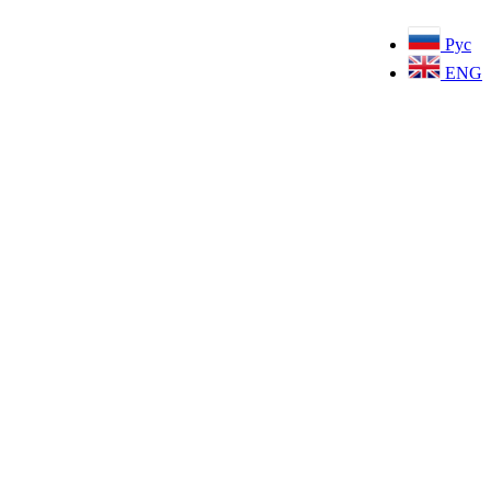
Рус
ENG