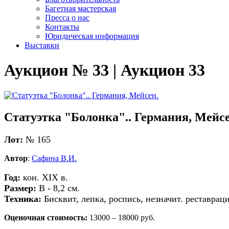
Багетная мастерская
Пресса о нас
Контакты
Юридическая информация
Выставки
Аукцион № 33 | Аукцион 33
Статуэтка "Болонка".. Германия, Мейсе
Лот:
№ 165
Автор
:
Сафина В.И.
Год:
кон. XIX в.
Размер:
В - 8,2 см.
Техника:
Бисквит, лепка, роспись, незначит. реставраци
Оценочная стоимость:
13000 – 18000 руб.