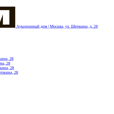
Аукционный дом | Москва, ул. Щепкина, д. 28
кина, 28
на, 28
кина, 28
епкина, 28