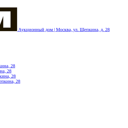
Аукционный дом | Москва, ул. Щепкина, д. 28
кина, 28
на, 28
кина, 28
епкина, 28