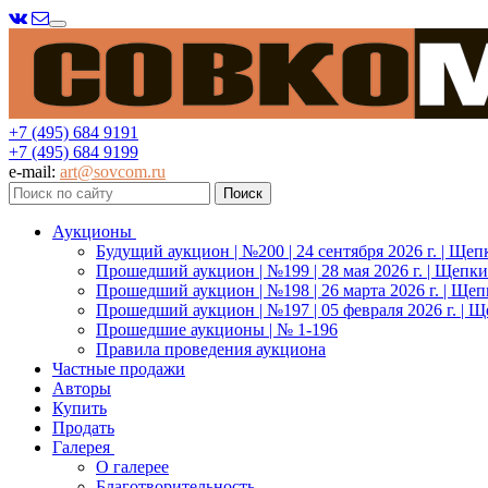
Меню
+7 (495) 684 9191
+7 (495) 684 9199
e-mail:
art@sovcom.ru
Аукционы
Будущий аукцион | №200 | 24 сентября 2026 г. | Щеп
Прошедший аукцион | №199 | 28 мая 2026 г. | Щепки
Прошедший аукцион | №198 | 26 марта 2026 г. | Щеп
Прошедший аукцион | №197 | 05 февраля 2026 г. | Щ
Прошедшие аукционы | № 1-196
Правила проведения аукциона
Частные продажи
Авторы
Купить
Продать
Галерея
О галерее
Благотворительность