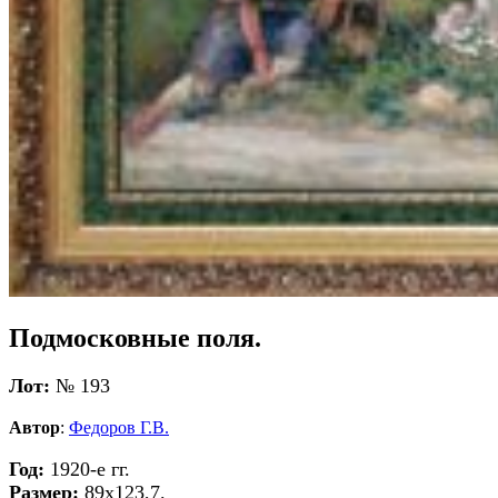
Подмосковные поля.
Лот:
№ 193
Автор
:
Федоров Г.В.
Год:
1920-е гг.
Размер:
89х123,7.