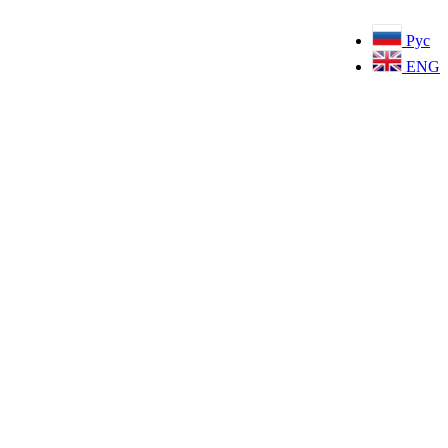
Рус
ENG