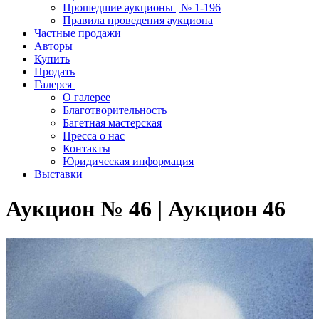
Прошедшие аукционы | № 1-196
Правила проведения аукциона
Частные продажи
Авторы
Купить
Продать
Галерея
О галерее
Благотворительность
Багетная мастерская
Пресса о нас
Контакты
Юридическая информация
Выставки
Аукцион № 46 | Аукцион 46