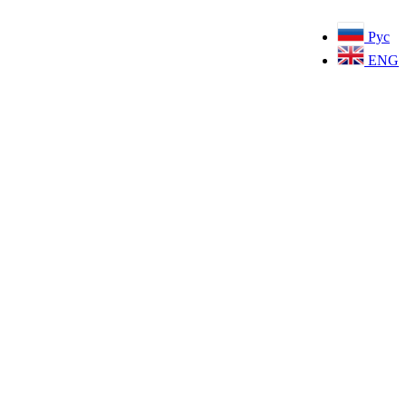
Рус
ENG