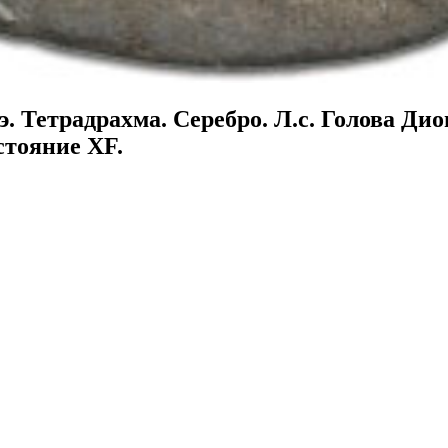
н.э. Тетрадрахма. Серебро. Л.с. Голова Д
остояние XF.