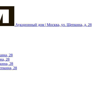
Аукционный дом | Москва, ул. Щепкина, д. 28
кина, 28
на, 28
кина, 28
епкина, 28