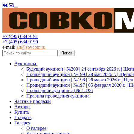
Меню
+7 (495) 684 9191
+7 (495) 684 9199
e-mail:
art@sovcom.ru
Аукционы
Будущий аукцион | №200 | 24 сентября 2026 г. | Щеп
Прошедший аукцион | №199 | 28 мая 2026 г. | Щепки
Прошедший аукцион | №198 | 26 марта 2026 г. | Щеп
Прошедший аукцион | №197 | 05 февраля 2026 г. | Щ
Прошедшие аукционы | № 1-196
Правила проведения аукциона
Частные продажи
Авторы
Купить
Продать
Галерея
О галерее
Благотворительность