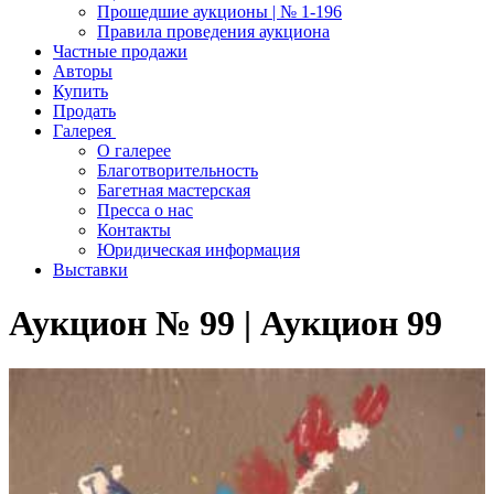
Прошедшие аукционы | № 1-196
Правила проведения аукциона
Частные продажи
Авторы
Купить
Продать
Галерея
О галерее
Благотворительность
Багетная мастерская
Пресса о нас
Контакты
Юридическая информация
Выставки
Аукцион № 99 | Аукцион 99