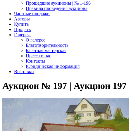
Прошедшие аукционы | № 1-196
Правила проведения аукциона
Частные продажи
Авторы
Купить
Продать
Галерея
О галерее
Благотворительность
Багетная мастерская
Пресса о нас
Контакты
Юридическая информация
Выставки
Аукцион № 197 | Аукцион 197