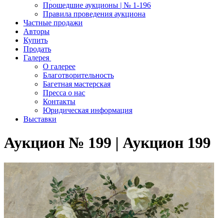
Прошедшие аукционы | № 1-196
Правила проведения аукциона
Частные продажи
Авторы
Купить
Продать
Галерея
О галерее
Благотворительность
Багетная мастерская
Пресса о нас
Контакты
Юридическая информация
Выставки
Аукцион № 199 | Аукцион 199