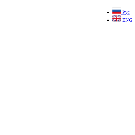
Рус
ENG