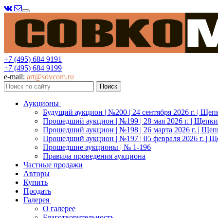
Меню
+7 (495) 684 9191
+7 (495) 684 9199
e-mail:
art@sovcom.ru
Аукционы
Будущий аукцион | №200 | 24 сентября 2026 г. | Щеп
Прошедший аукцион | №199 | 28 мая 2026 г. | Щепки
Прошедший аукцион | №198 | 26 марта 2026 г. | Щеп
Прошедший аукцион | №197 | 05 февраля 2026 г. | Щ
Прошедшие аукционы | № 1-196
Правила проведения аукциона
Частные продажи
Авторы
Купить
Продать
Галерея
О галерее
Благотворительность