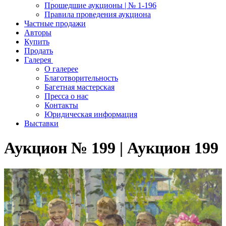
Прошедшие аукционы | № 1-196
Правила проведения аукциона
Частные продажи
Авторы
Купить
Продать
Галерея
О галерее
Благотворительность
Багетная мастерская
Пресса о нас
Контакты
Юридическая информация
Выставки
Аукцион № 199 | Аукцион 199