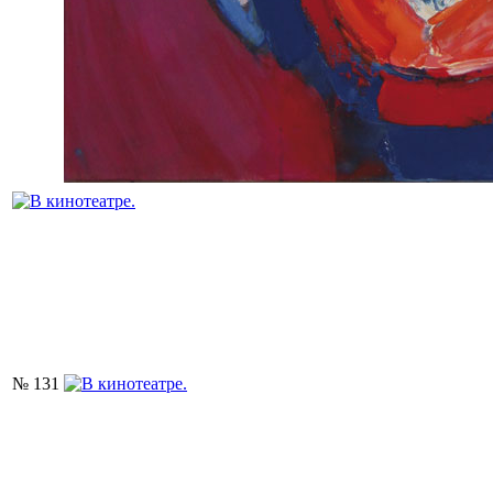
№ 131