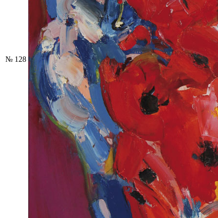
№ 128