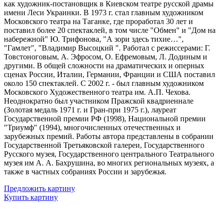
как художник-постановщик в Киевском театре русской драмы
имени Леси Украинки. В 1973 г. стал главным художником
Московского театра на Таганке, где проработал 30 лет и
поставил более 20 спектаклей, в том числе "Обмен" и "Дом на
набережной" Ю. Трифонова, "А зори здесь тихие…",
"Гамлет", "Владимир Высоцкий ". Работал с режиссерами: Г.
Товстоноговым, А. Эфросом, О. Ефремовым, Л. Додиным и
другими. В общей сложности на драматических и оперных
сценах России, Италии, Германии, Франции и США поставил
около 150 спектаклей. С 2002 г. - был главным художником
Московского Художественного театра им. А.П. Чехова.
Неоднократно был участником Пражской квадриеннале
(Золотая медаль 1971 г. и Гран-при 1975 г.), лауреат
Государственной премии РФ (1998), Национальной премии
"Триумф" (1994), многочисленных отечественных и
зарубежных премий. Работы автора представлены в собрании
Государственной Третьяковской галереи, Государственного
Русского музея, Государственного центрального Театрального
музея им А. А. Бахрушина, во многих региональных музеях, а
также в частных собраниях России и зарубежья.
Предложить картину
Купить картину