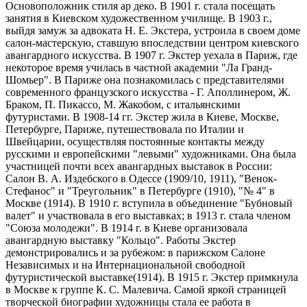
Основоположник стиля ар деко. В 1901 г. стала посещать
занятия в Киевском художественном училище. В 1903 г.,
выйдя замуж за адвоката Н. Е. Экстера, устроила в своем доме
салон-мастерскую, ставшую впоследствии центром киевского
авангардного искусства. В 1907 г. Экстер уехала в Париж, где
некоторое время училась в частной академии "Ла Гранд-
Шомьер". В Париже она познакомилась с представителями
современного французского искусства - Г. Аполлинером, Ж.
Браком, П. Пикассо, М. Жакобом, с итальянскими
футуристами. В 1908-14 гг. Экстер жила в Киеве, Москве,
Петербурге, Париже, путешествовала по Италии и
Швейцарии, осуществляя постоянные контакты между
русскими и европейскими "левыми" художниками. Она была
участницей почти всех авангардных выставок в России:
Салон В. А. Издебского в Одессе (1909/10, 1911), "Венок-
Стефанос" и "Треугольник" в Петербурге (1910), "№ 4" в
Москве (1914). В 1910 г. вступила в объединение "Бубновый
валет" и участвовала в его выставках; в 1913 г. стала членом
"Союза молодежи". В 1914 г. в Киеве организовала
авангардную выставку "Кольцо". Работы Экстер
демонстрировались и за рубежом: в парижском Салоне
Независимых и на Интернациональной свободной
футуристической выставке(1914). В 1915 г. Экстер примкнула
в Москве к группе К. С. Малевича. Самой яркой страницей
творческой биографии художницы стала ее работа в