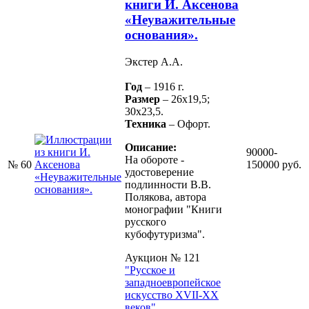
книги И. Аксенова
«Неуважительные
основания».
Экстер А.А.
Год
– 1916 г.
Размер
– 26х19,5;
30х23,5.
Техника
– Офорт.
Описание:
90000-
На обороте -
№ 60
150000 руб.
удостоверение
подлинности В.В.
Полякова, автора
монографии "Книги
русского
кубофутуризма".
Аукцион № 121
"Русское и
западноевропейское
искусство XVII-XX
веков".