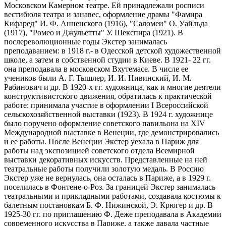
Московском Камерном театре. Ей принадлежали росписи
вестибюля театра и занавес, оформление драмы "Фамира
Кифаред" И. Ф. Анненского (1916), "Саломеи" О. Уайльда
(1917), "Ромео и Джульетты" У. Шекспира (1921). В
послереволюционные годы Экстер занималась
преподаванием: в 1918 г.- в Одесской детской художественной
школе, а затем в собственной студии в Киеве. В 1921- 22 гг.
она преподавала в московском Вхутемасе. В числе ее
учеников были А. Г. Тышлер, И. И. Нивинский, И. М.
Рабинович и др. В 1920-х гг. художница, как и многие деятели
конструктивистского движения, обратилась к практической
работе: принимала участие в оформлении I Всероссийской
сельскохозяйственной выставки (1923). В 1924 г. художнице
было поручено оформление советского павильона на XIV
Международной выставке в Венеции, где демонстрировались
и ее работы. После Венеции Экстер уехала в Париж для
работы над экспозицией советского отдела Всемирной
выставки декоративных искусств. Представленные на ней
театральные работы получили золотую медаль. В Россию
Экстер уже не вернулась, она осталась в Париже, а в 1929 г.
поселилась в Фонтене-о-Роз. За границей Экстер занималась
театральными и прикладными работами, создавала костюмы к
балетным постановкам Б. Ф. Нижинской, Э. Крюгер и др. В
1925-30 гг. по приглашению Ф. Деже преподавала в Академии
современного искусства в Париже, а также давала частные