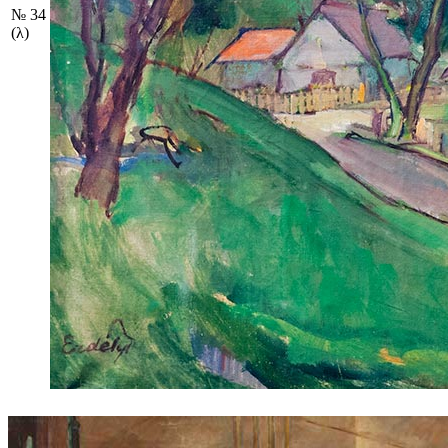
№ 34
(λ)