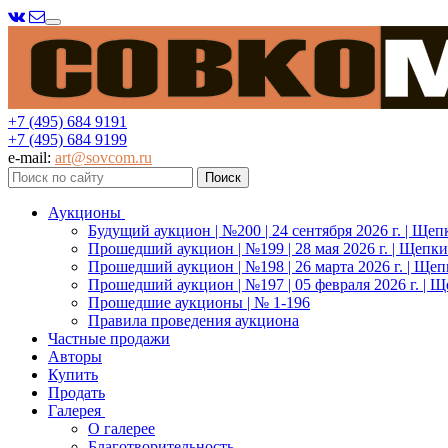
Меню
+7 (495) 684 9191
+7 (495) 684 9199
e-mail:
art@sovcom.ru
Аукционы
Будущий аукцион | №200 | 24 сентября 2026 г. | Щеп
Прошедший аукцион | №199 | 28 мая 2026 г. | Щепки
Прошедший аукцион | №198 | 26 марта 2026 г. | Щеп
Прошедший аукцион | №197 | 05 февраля 2026 г. | Щ
Прошедшие аукционы | № 1-196
Правила проведения аукциона
Частные продажи
Авторы
Купить
Продать
Галерея
О галерее
Благотворительность