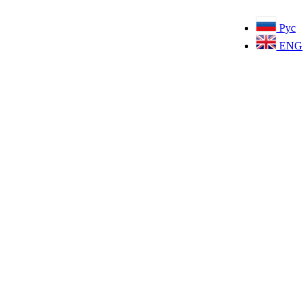
Рус
ENG