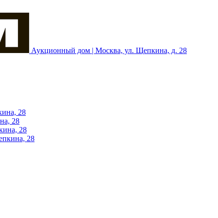
Аукционный дом | Москва, ул. Щепкина, д. 28
кина, 28
на, 28
кина, 28
епкина, 28