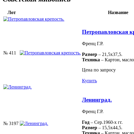
Лот
Название
Петропавловская к
Френц Г.Р.
№ 411
Размер
– 21,5х37,5.
Техника
– Картон, масло
Цена по запросу
Купить
Ленинград.
Френц Г.Р.
Год
– Сер.1960-х гг.
№ 3197
Размер
– 15,5х44,5.
Техника
– Картон, масло