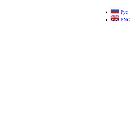
Рус
ENG