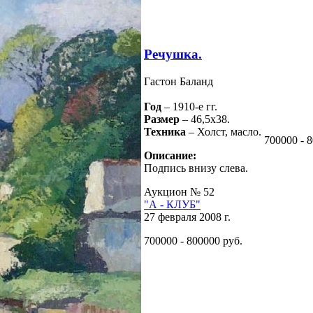
Речушка.
Гастон Баланд
Год
– 1910-е гг.
Размер
– 46,5х38.
Техника
– Холст, масло.
700000 - 
Описание:
Подпись внизу слева.
Аукцион № 52
"А - КЛУБ"
27 февраля 2008 г.
700000 - 800000 руб.