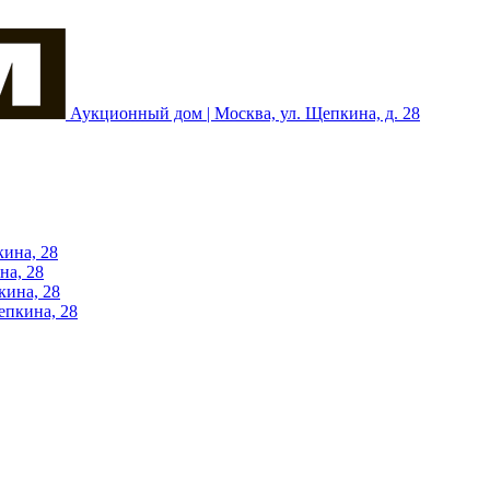
Аукционный дом | Москва, ул. Щепкина, д. 28
кина, 28
на, 28
кина, 28
епкина, 28