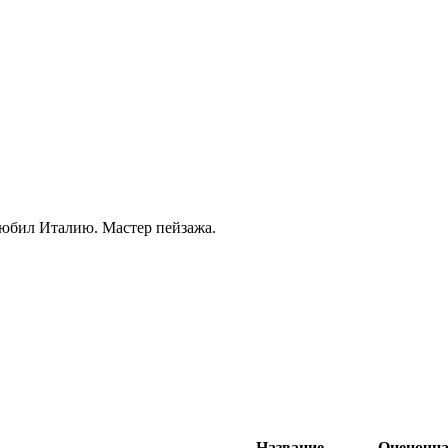
любил Италию. Мастер пейзажа.
Название
Оценочна