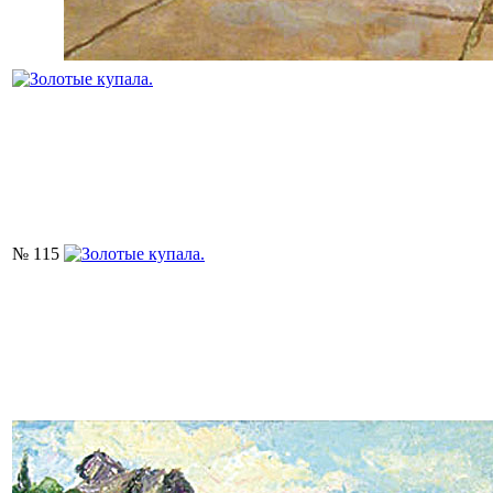
№ 115