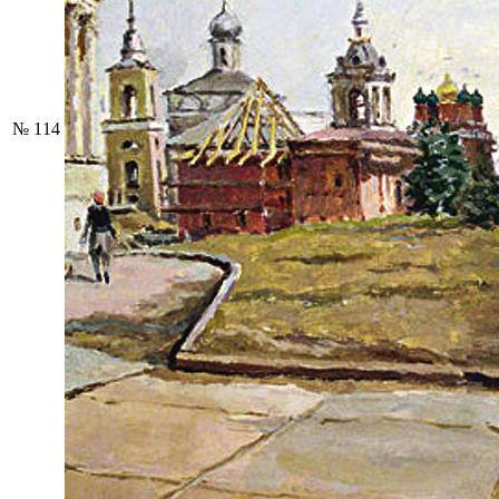
№ 114