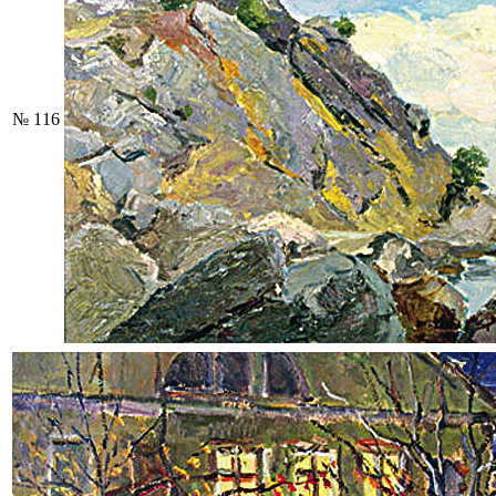
№ 116