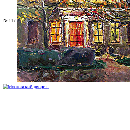
№ 117