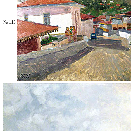
№ 113