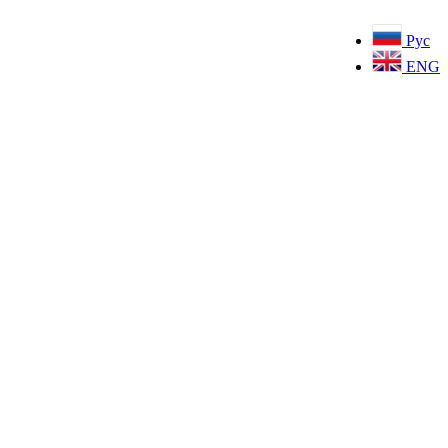
Рус
ENG