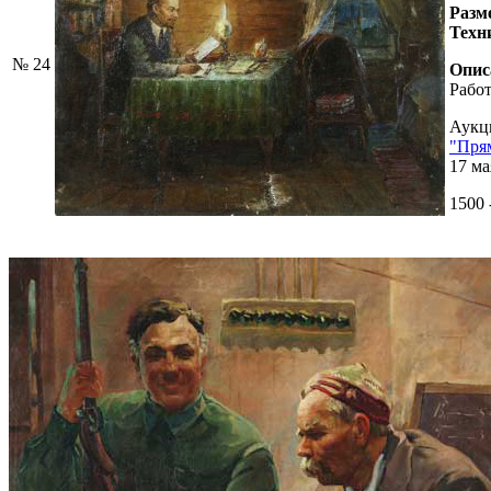
Разм
Техн
№ 24
Опис
Работ
Аукц
"Пря
17 ма
1500 