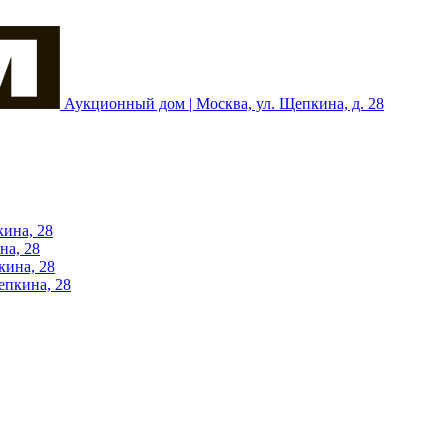
Аукционный дом | Москва, ул. Щепкина, д. 28
кина, 28
на, 28
кина, 28
епкина, 28