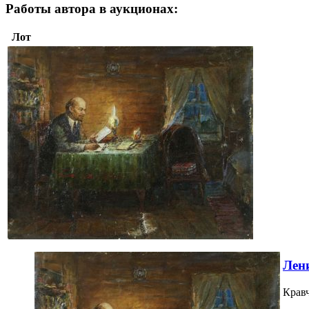
Работы автора в аукционах:
Лот
Лени
Кравч