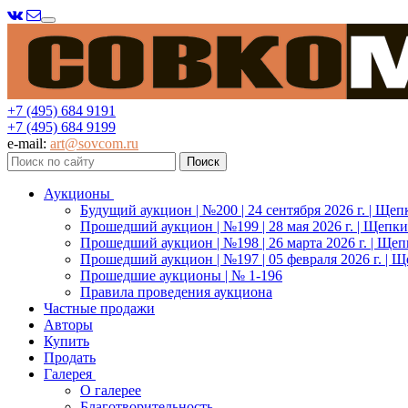
Меню
+7 (495) 684 9191
+7 (495) 684 9199
e-mail:
art@sovcom.ru
Аукционы
Будущий аукцион | №200 | 24 сентября 2026 г. | Щеп
Прошедший аукцион | №199 | 28 мая 2026 г. | Щепки
Прошедший аукцион | №198 | 26 марта 2026 г. | Щеп
Прошедший аукцион | №197 | 05 февраля 2026 г. | Щ
Прошедшие аукционы | № 1-196
Правила проведения аукциона
Частные продажи
Авторы
Купить
Продать
Галерея
О галерее
Благотворительность