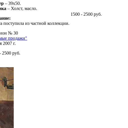
ер
– 39х50.
ика
– Холст, масло.
1500 - 2500 руб.
ание:
а поступила из частной коллекции.
ион № 30
мые продажи"
я 2007 г.
- 2500 руб.