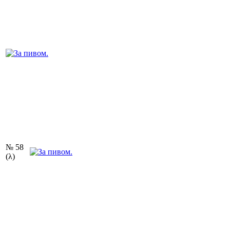
№ 58
(λ)