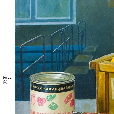
№ 22
(λ)