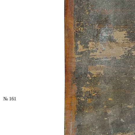
№ 161