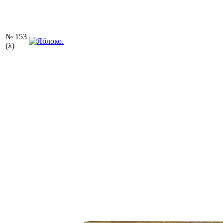
№ 153
(λ)