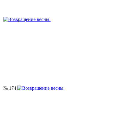
№ 174