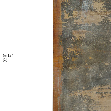
№ 124
(λ)