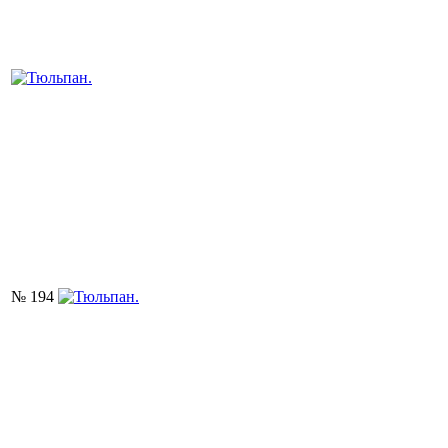
№ 194