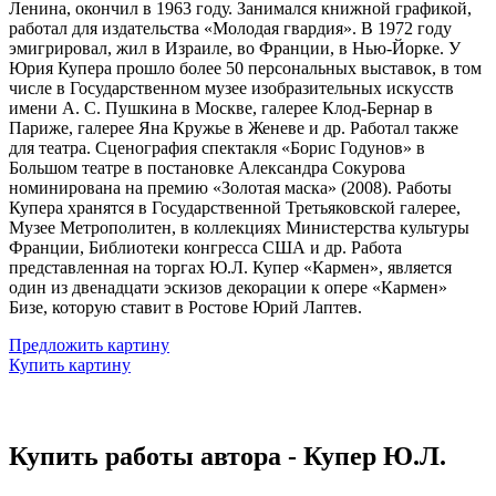
Ленина, окончил в 1963 году. Занимался книжной графикой,
работал для издательства «Молодая гвардия». В 1972 году
эмигрировал, жил в Израиле, во Франции, в Нью-Йорке. У
Юрия Купера прошло более 50 персональных выставок, в том
числе в Государственном музее изобразительных искусств
имени А. С. Пушкина в Москве, галерее Клод-Бернар в
Париже, галерее Яна Кружье в Женеве и др. Работал также
для театра. Сценография спектакля «Борис Годунов» в
Большом театре в постановке Александра Сокурова
номинирована на премию «Золотая маска» (2008). Работы
Купера хранятся в Государственной Третьяковской галерее,
Музее Метрополитен, в коллекциях Министерства культуры
Франции, Библиотеки конгресса США и др. Работа
представленная на торгах Ю.Л. Купер «Кармен», является
один из двенадцати эскизов декорации к опере «Кармен»
Бизе, которую ставит в Ростове Юрий Лаптев.
Предложить картину
Купить картину
Купить работы автора - Купер Ю.Л.