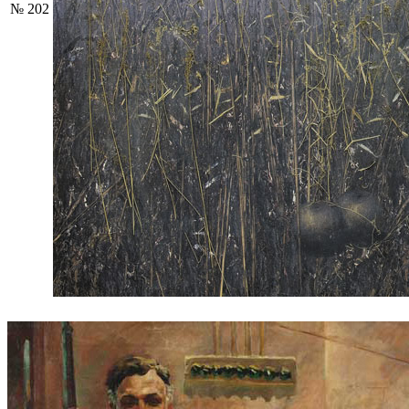
№ 202