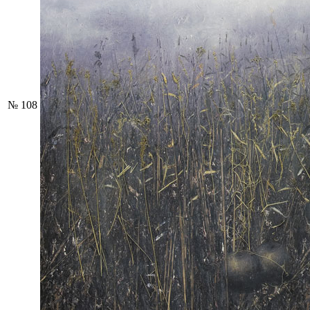
№ 108