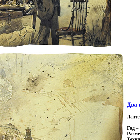
Два 
Лапте
Год
– 
Разм
Техн