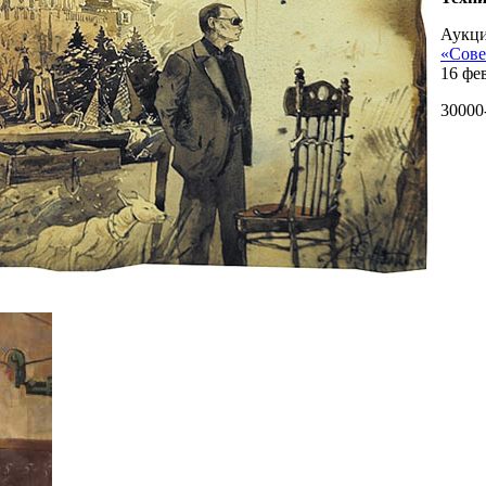
Аукци
«Сове
16 фев
30000