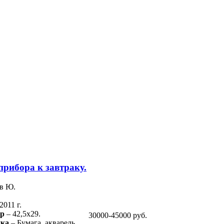
прибора к завтраку.
в Ю.
2011 г.
ер
– 42,5х29.
30000-45000 руб.
ика
– Бумага, акварель.