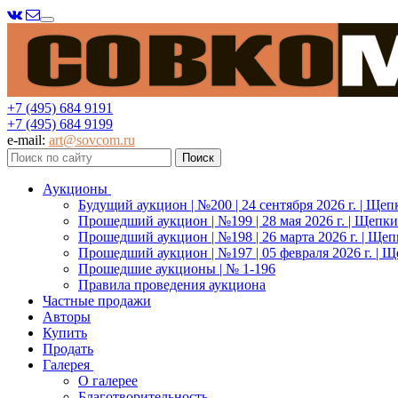
Меню
+7 (495) 684 9191
+7 (495) 684 9199
e-mail:
art@sovcom.ru
Аукционы
Будущий аукцион | №200 | 24 сентября 2026 г. | Щеп
Прошедший аукцион | №199 | 28 мая 2026 г. | Щепки
Прошедший аукцион | №198 | 26 марта 2026 г. | Щеп
Прошедший аукцион | №197 | 05 февраля 2026 г. | Щ
Прошедшие аукционы | № 1-196
Правила проведения аукциона
Частные продажи
Авторы
Купить
Продать
Галерея
О галерее
Благотворительность