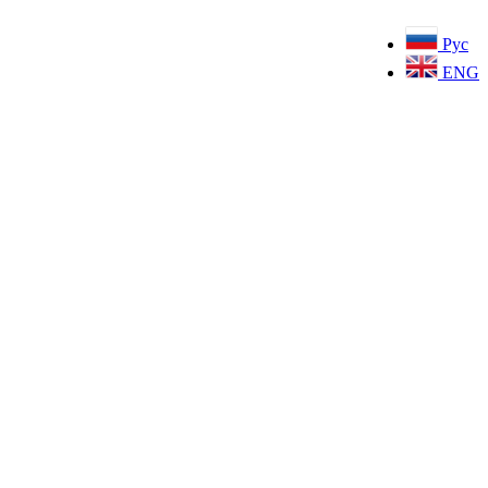
Рус
ENG