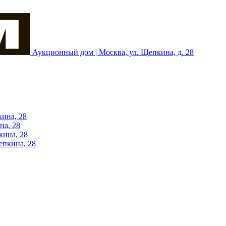
Аукционный дом | Москва, ул. Щепкина, д. 28
кина, 28
на, 28
кина, 28
епкина, 28