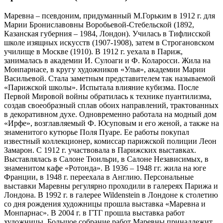
Маревна – псевдоним, придуманный М.Горьким в 1912 г. для
Марии Брониславовны Воробьевой-Стебельской (1892,
Казанская губерния – 1984, Лондон). Училась в Тифлисской
школе изящных искусств (1907-1908), затем в Строгановском
училище в Москве (1910). В 1912 г. уехала в Париж,
занималась в академии И. Сулоаги и Ф. Коларосси. Жила на
Монпарнасе, в кругу художников «Улья», академии Марии
Васильевой. Стала заметным представителем так называемой
«Парижской школы». Испытала влияние кубизма. После
Первой Мировой войны обратилась к технике пуантилизма,
создав своеобразный сплав обоих направлений, трактованных
в декоративном духе. Одновременно работала на модный дом
«Ирфе», возглавляемый Ф. Юсуповым и его женой, а также на
знаменитого кутюрье Поля Пуаре. Ее работы покупал
известный коллекционер, комиссар парижской полиции Леон
Замарон. С 1912 г. участвовала в Парижских выставках.
Выставлялась в Салоне Тюильри, в Салоне Независимых, в
знаменитом кафе «Ротонда». В 1936 – 1948 гг. жила на юге
Франции, в 1948 г. переехала в Англию. Персональные
выставки Маревны регулярно проходили в галереях Парижа и
Лондона. В 1992 г. в галерее Wildenstein в Лондоне к столетию
со дня рождения художницы прошла выставка «Маревна и
Монпарнас». В 2004 г. в ГТГ прошла выставка работ
художницы. Большое собрание работ Маревны принадлежит